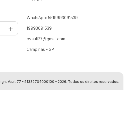
WhatsApp: 5519993091539
19993091539
ovault77@gmail.com
Campinas - SP
ight Vault 77 - 51332704000100 - 2026. Todos os direitos reservados.