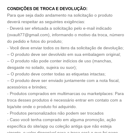
CONDIÇÕES DE TROCA E DEVOLUÇÃO:
Para que seja dado andamento na solicitação o produto
deverá respeitar as seguintes exigências:
- Deverá ser efetuada a solicitação pelo e-mail indicado
(
ovault77@gmail.com
), informando o motivo da troca, número
do pedido e fotos do produto;
- Você deve enviar todos os itens da solicitação de devolução;
– O produto deve ser devolvido em sua embalagem original;
– O produto não pode conter indícios de uso (manchas,
desgaste no solado, sujeira ou suor);
– O produto deve conter todas as etiquetas intactas;
– O produto deve ser enviado juntamente com a nota fiscal,
acessórios e brindes;
- Produtos comprados em multimarcas ou marketplaces: Para
troca desses produtos é necessário entrar em contato com a
loja/site onde o produto foi adquirido.
- Produtos personalizados não podem ser trocados
- Caso você tenha comprado em alguma promoção, ação
específica do site/app ou coleção antiga que não esteja
vigente, o valor disponível para a troca será o que foi pago