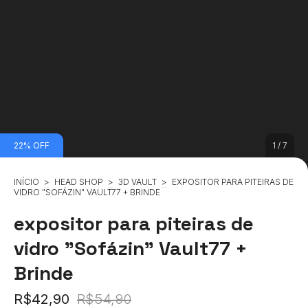
22
%
OFF
1
/
7
INÍCIO
>
HEAD SHOP
>
3D VAULT
>
EXPOSITOR PARA PITEIRAS DE
VIDRO "SOFÁZIN" VAULT77 + BRINDE
expositor para piteiras de
vidro "Sofázin" Vault77 +
Brinde
R$42,90
R$54,90