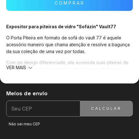
Expositor para piteiras de vidro "Sofázin" Vault77
O Porta Piteira em formato de sofá do vault 77 é aquele
acessório maneiro que chama atenção e resolve a bagunça
da sua coleção de uma vez por todas.
Com um design diferenciado, ele acomoda suas piteiras de
VER MAIS
vidro com organização e um visual vintage perfeito para
decorar sua mesa, setup ou estúdio.
Organize suas piteiras com facilidade.
Meios de envio
ENTREGAS PARA O CEP:
ALTERAR CEP
Possui 29 furos, sendo:
CALCULAR
12 furos para piteiras de até 5mm ,
9 piteiras de até 6mm e
Não sei meu CEP
8 piteiras de até 7mm.