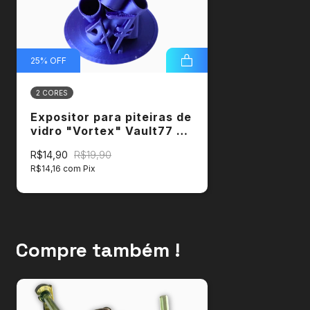
Qualquer imperfeição fazem parte da exclusividade e
charme da peça .
25
%
OFF
2 CORES
Expositor para piteiras de
vidro "Vortex" Vault77 +
Brinde
R$14,90
R$19,90
R$14,16
com
Pix
Compre também !